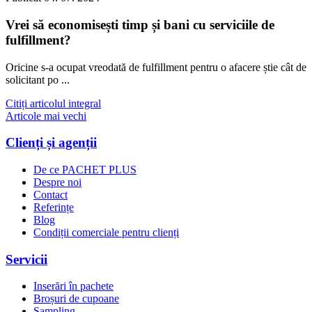
Vrei să economisești timp și bani cu serviciile de
fulfillment?
Oricine s-a ocupat vreodată de fulfillment pentru o afacere știe cât de
solicitant po ...
Citiți articolul integral
Articole mai vechi
Clienți și agenții
De ce PACHET PLUS
Despre noi
Contact
Referințe
Blog
Condiții comerciale pentru clienți
Servicii
Inserări în pachete
Broșuri de cupoane
Sampling