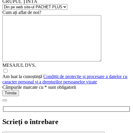
GRUPUL ȚINTĂ
Cum ați aflat de noi?
MESAJUL DVS.
Am luat la cunoștință
Condiții de protecție și procesare a datelor cu
caracter personal și a drepturilor persoanelor vizate
Câmpurile marcate cu
*
sunt obligatorii
Scrieți o întrebare