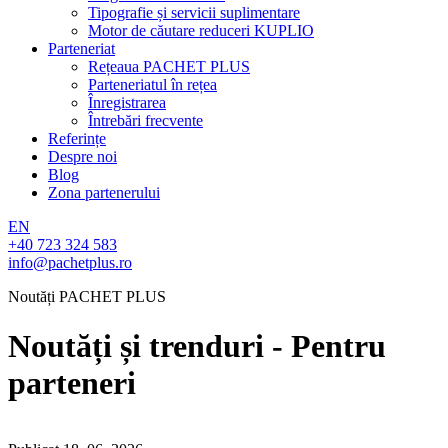
Tipografie și servicii suplimentare
Motor de căutare reduceri KUPLIO
Parteneriat
Rețeaua PACHET PLUS
Parteneriatul în rețea
Înregistrarea
Întrebări frecvente
Referințe
Despre noi
Blog
Zona partenerului
EN
+40 723 324 583
info@pachetplus.ro
Noutăți PACHET PLUS
Noutăți și trenduri - Pentru
parteneri