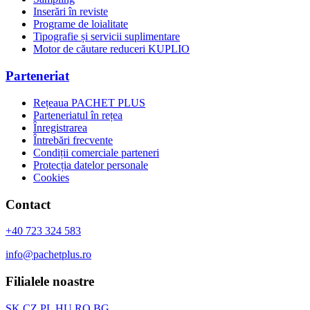
Inserări în reviste
Programe de loialitate
Tipografie și servicii suplimentare
Motor de căutare reduceri KUPLIO
Parteneriat
Rețeaua PACHET PLUS
Parteneriatul în rețea
Înregistrarea
Întrebări frecvente
Condiții comerciale parteneri
Protecția datelor personale
Cookies
Contact
+40 723 324 583
info@pachetplus.ro
Filialele noastre
SK
CZ
PL
HU
RO
BG